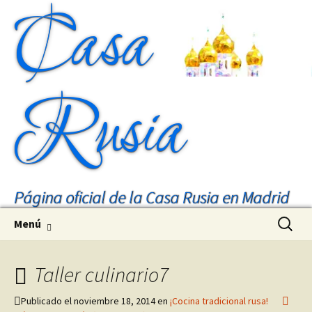
Casa
Rusia
Página oficial de la Casa Rusia en Madrid
Saltar
Buscar:
Menú
al
contenido
Taller culinario7
Publicado el
noviembre 18, 2014
en
¡Cocina tradicional rusa!