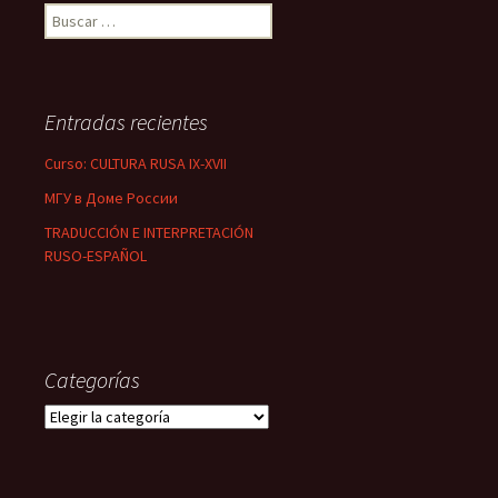
B
u
s
c
a
Entradas recientes
r
:
Curso: CULTURA RUSA IX-XVII
МГУ в Доме России
TRADUCCIÓN E INTERPRETACIÓN
RUSO-ESPAÑOL
Categorías
C
a
t
e