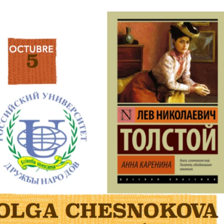
Español para
rusoparlantes
Canto y guitarra
Curso: CULTURA RUSA
Fisioterapia
IX-XVII
Danza-teatro
Lectura de literatura rusa
en VO
ПОГОВОРИМ ПО-
РУССКИ?
Curso: VIAJE EN
TRANSIBERIANO
Clases particulares