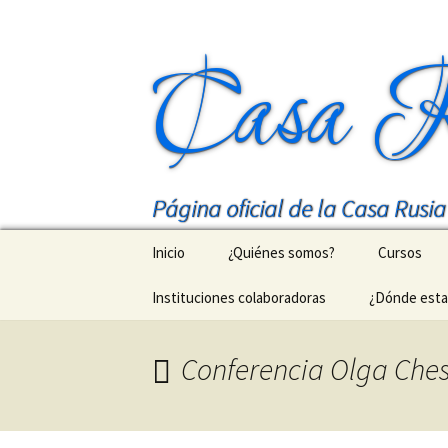
Casa R
Página oficial de la Casa Rusi
Saltar
Inicio
¿Quiénes somos?
Cursos
al
contenido
Instituciones colaboradoras
¿Dónde est
Nuestro m
Cursos de 
Conferencia Olga Che
МГУ в Дом
Talleres