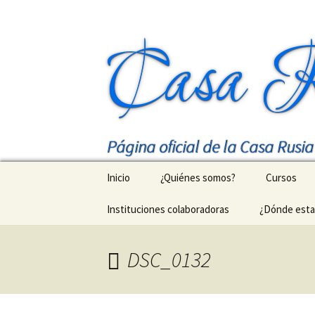
Casa R
Página oficial de la Casa Rusi
Saltar
Inicio
¿Quiénes somos?
Cursos
al
contenido
Instituciones colaboradoras
¿Dónde est
Nuestro m
Cursos de 
DSC_0132
МГУ в Дом
Talleres