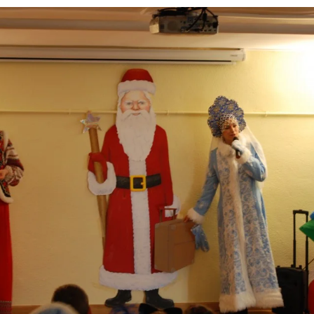
Español para
rusoparlantes
Canto y guitarra
Curso: CULTURA RUSA
Fisioterapia
IX-XVII
Danza-teatro
Lectura de literatura rusa
en VO
ПОГОВОРИМ ПО-
РУССКИ?
Curso: VIAJE EN
TRANSIBERIANO
Clases particulares