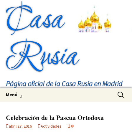
Casa
Rusia
Página oficial de la Casa Rusia en Madrid
Saltar
Buscar:
Menú
al
contenido
Celebración de la Pascua Ortodoxa
abril 27, 2016
Actividades
❆