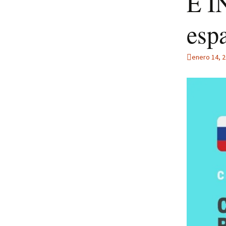
E I
esp
enero 14, 