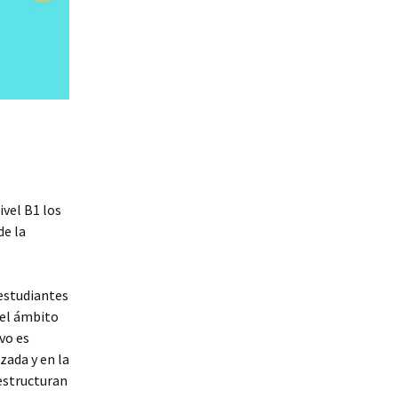
ivel B1 los
de la
estudiantes
del ámbito
vo es
zada y en la
 estructuran