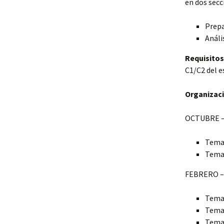
en dos secc
Prepa
Análi
Requisitos
C1/C2 del e
Organizac
OCTUBRE 
Tema 
Tema 
FEBRERO –
Tema 
Tema 
Tema 