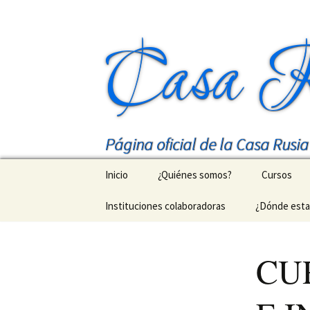
Casa R
Página oficial de la Casa Rusi
Saltar
Inicio
¿Quiénes somos?
Cursos
al
contenido
Instituciones colaboradoras
¿Dónde est
Nuestro m
Cursos de 
CU
МГУ в Дом
Talleres