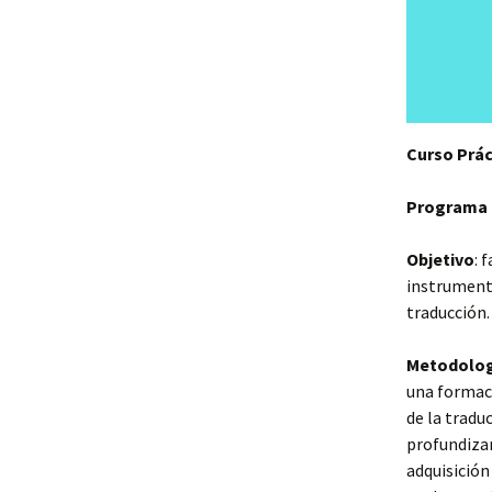
Curso Prác
Programa 
Objetivo
: 
instrumento
traducción
Metodolog
una formaci
de la tradu
profundizar
adquisición