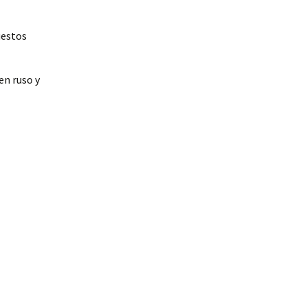
uestos
en ruso y