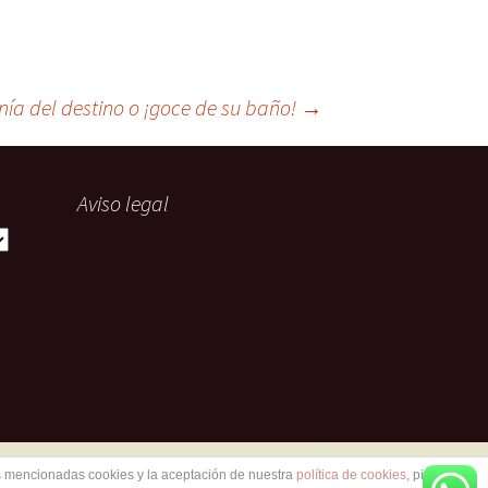
onía del destino o ¡goce de su baño!
→
Aviso legal
as mencionadas cookies y la aceptación de nuestra
política de cookies
, pinche el