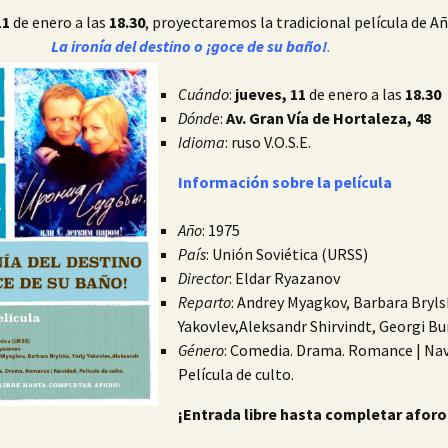
Español para
11
de enero a las
18.30
, proyectaremos la tradicional película de
rusoparlantes
Canto y guitarra
La ironía del destino o ¡goce de su baño!
.
Curso: CULTURA RUSA
Fisioterapia
IX-XVII
Cuándo
:
jueves, 11
de enero a las
18.30
Dónde
:
Av. Gran Vía de Hortaleza, 48
Danza-teatro
Lectura de literatura rusa
Idioma
: ruso V.O.S.E.
en VO
Información sobre la película
ПОГОВОРИМ ПО-
РУССКИ?
Año
: 1975
País
: Unión Soviética (URSS)
Curso: VIAJE EN
TRANSIBERIANO
Director
: Eldar Ryazanov
Reparto
: Andrey Myagkov, Barbara Brylsk
Clases particulares
Yakovlev,Aleksandr Shirvindt, Georgi B
Género
: Comedia. Drama. Romance | Nav
Película de culto.
¡Entrada libre hasta completar aforo