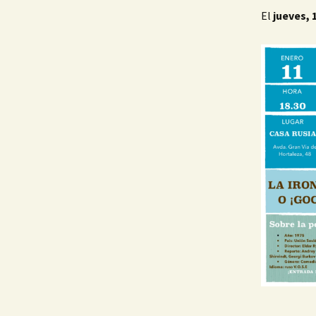
El
jueves, 