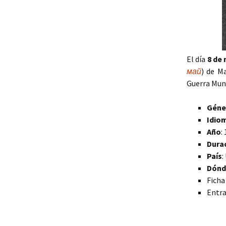
El día
8 de
май
) de M
Guerra Mund
Géne
Idio
Año
:
Dura
País
:
Dónd
Ficha
Entra