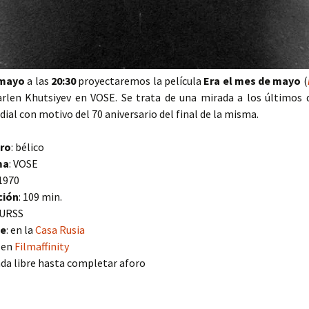
 mayo
a las
20:30
proyectaremos la película
Era el mes de mayo
(
arlen Khutsiyev en VOSE. Se trata de una mirada a los últimos dí
ial con motivo del 70 aniversario del final de la misma.
ro
: bélico
ma
: VOSE
 1970
ción
: 109 min.
 URSS
e
: en la
Casa Rusia
 en
Filmaffinity
da libre hasta completar aforo