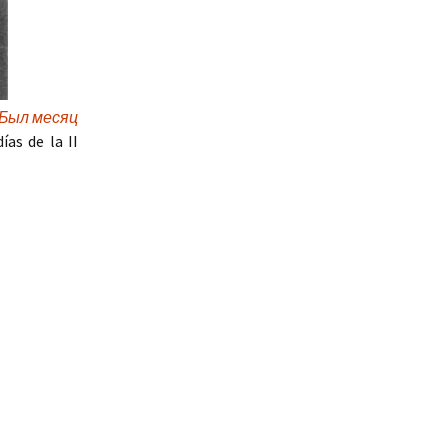
Был месяц
as de la II