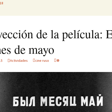
018
ección de la película: 
mes de mayo
15
Actividades
cine ruso
❆