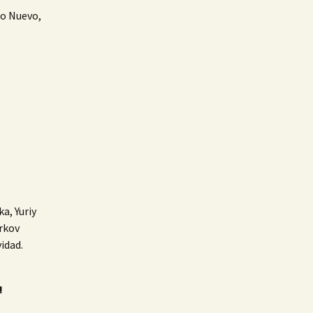
 Año Nuevo,
a, Yuriy
urkov
idad.
!