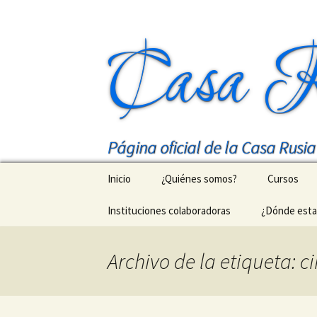
Casa R
Página oficial de la Casa Rusi
Saltar
Inicio
¿Quiénes somos?
Cursos
al
contenido
Instituciones colaboradoras
¿Dónde est
Nuestro m
Cursos de 
Archivo de la etiqueta: c
МГУ в Дом
Talleres