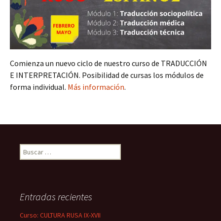
Comienza un nuevo ciclo de nuestro curso de TRADUCCIÓN
E INTERPRETACIÓN. Posibilidad de cursas los módulos de
forma individual.
Más información
.
B
u
s
c
a
Entradas recientes
r
:
Curso: CULTURA RUSA IX-XVII